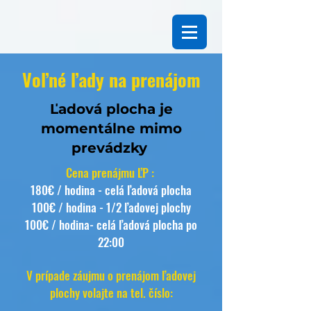
Voľné ľady na prenájom
Ľadová plocha je
momentálne mimo
prevádzky
Cena prenájmu ĽP :
180€ / hodina - celá ľadová plocha
100€ / hodina - 1/2 ľadovej plochy
100€ / hodina- celá ľadová plocha po
22:00
V prípade záujmu o prenájom ľadovej
plochy volajte na tel. číslo: